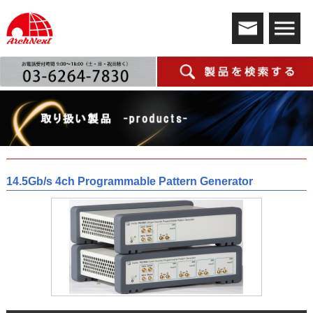
14.5Gb/s 4ch Programmable Pattern Generator