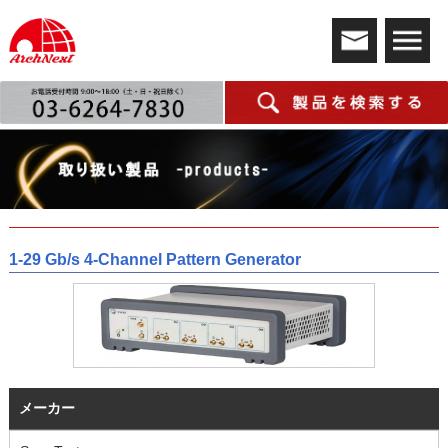
1-29 Gb/s 4-Channel Pattern Generator
メーカー